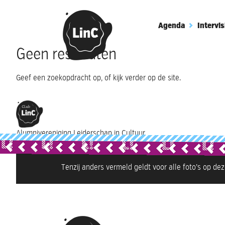
Agenda
Intervis
Geen resultaten
Geef een zoekopdracht op, of kijk verder op de site.
Alumnivereniging Leiderschap in Cultuur
Tenzij anders vermeld geldt voor alle foto’s op de