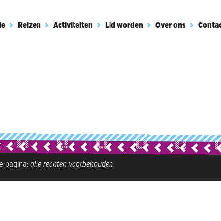
ie
Reizen
Activiteiten
Lid worden
Over ons
Conta
ze pagina:
alle rechten voorbehouden.