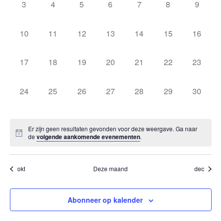
0
0
0
0
0
0
0
3
4
5
6
7
8
9
evenementen,
evenementen,
evenementen,
evenementen,
evenementen,
evenementen,
evenem
0
0
0
0
0
0
0
10
11
12
13
14
15
16
evenementen,
evenementen,
evenementen,
evenementen,
evenementen,
evenementen,
evenem
0
0
0
0
0
0
0
17
18
19
20
21
22
23
evenementen,
evenementen,
evenementen,
evenementen,
evenementen,
evenementen,
evenem
0
0
0
0
0
0
0
24
25
26
27
28
29
30
evenementen,
evenementen,
evenementen,
evenementen,
evenementen,
evenementen,
evenem
Er zijn geen resultaten gevonden voor deze weergave. Ga naar
de
volgende aankomende evenementen
.
okt
Deze maand
dec
Abonneer op kalender